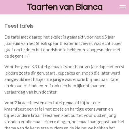
Taarten van Bianca
Ga
direct
naar
de
Feest tafels
hoofdinhoud
De tafel met daarop het skelet is gemaakt voor het 65 jaar
jubileum van het Sheak spear theater in Diever, was echt super
gaaf om te doen het doodshoofd hebben ze aangesneden met
de degens :-)
Voor Emy een K3 tafel gemaakt voor haar verjaardag met eerst
lekkere zoete dingen, taart , cupcakes en snoep die later werd
aangevuld met hapjes, de jarige was enorm blij met haar tafel
en de ouders hadden zelf ook een heerlijk ontspannen
verjaardag van hun dochter
Voor 2 kraamfeesten een tafel gemaakt bij het ene
kraamfeest een tafel met zoete en hartige etenswaren en
bij het andere kraamfeest een zoet buffet voor oud en jong
stonden er allemaal lekkere dingen, helemaal aangepast aan het
thema van de kersverse ouders en de kleine, we hebben het