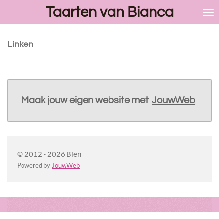
Taarten van Bianca
Ga
direct
naar
de
Linken
hoofdinhoud
Maak jouw eigen website met
JouwWeb
© 2012 - 2026 Bien
Powered by
JouwWeb